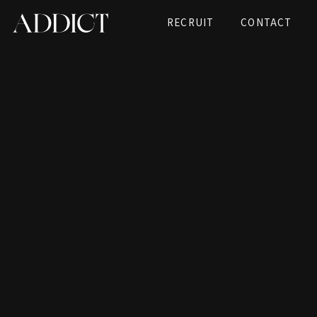
RECRUIT
CONTACT
インフルエンサー広告
SNS広告運用
イベント・メディアキャスティング
商品開発・リテール連動アドバイザリー
ONEVIEW